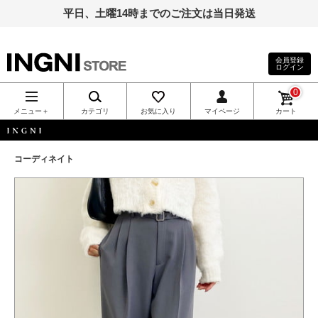
平日、土曜14時までのご注文は当日発送
会員登録
ログイン
INGNI（イン
0
グ）公式通
メニュー＋
カテゴリ
お気に入り
マイページ
カート
販｜INGNI
INGNI
コーディネイト
STORE