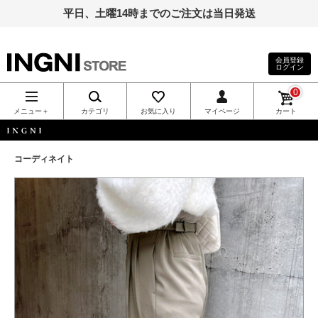
平日、土曜14時までのご注文は当日発送
会員登録
ログイン
INGNI（イン
0
グ）公式通
メニュー＋
カテゴリ
お気に入り
マイページ
カート
販｜INGNI
INGNI
コーディネイト
STORE