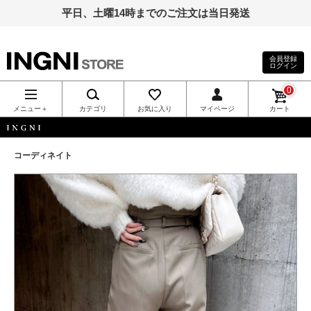
平日、土曜14時までのご注文は当日発送
会員登録
ログイン
INGNI（イン
0
グ）公式通
メニュー＋
カテゴリ
お気に入り
マイページ
カート
販｜INGNI
INGNI
コーディネイト
STORE