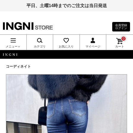
平日、土曜14時までのご注文は当日発送
会員登録
ログイン
INGNI（イン
0
グ）公式通
メニュー＋
カテゴリ
お気に入り
マイページ
カート
販｜INGNI
INGNI
コーディネイト
STORE