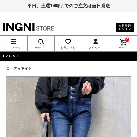
平日、土曜14時までのご注文は当日発送
会員登録
ログイン
INGNI（イン
0
グ）公式通
メニュー＋
カテゴリ
お気に入り
マイページ
カート
販｜INGNI
INGNI
コーディネイト
STORE