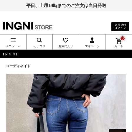
平日、土曜14時までのご注文は当日発送
会員登録
ログイン
INGNI（イン
0
グ）公式通
メニュー＋
カテゴリ
お気に入り
マイページ
カート
販｜INGNI
INGNI
コーディネイト
STORE