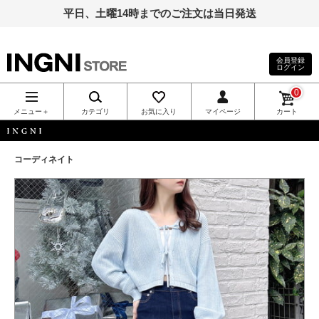
平日、土曜14時までのご注文は当日発送
会員登録
ログイン
INGNI（イン
0
グ）公式通
メニュー＋
カテゴリ
お気に入り
マイページ
カート
販｜INGNI
INGNI
コーディネイト
STORE