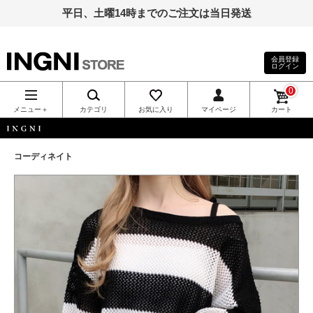
平日、土曜14時までのご注文は当日発送
会員登録
ログイン
INGNI（イン
0
グ）公式通
メニュー＋
カテゴリ
お気に入り
マイページ
カート
販｜INGNI
INGNI
コーディネイト
STORE