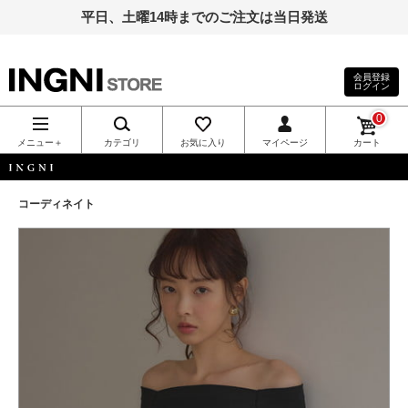
平日、土曜14時までのご注文は当日発送
会員登録
ログイン
INGNI（イン
0
グ）公式通
メニュー＋
カテゴリ
お気に入り
マイページ
カート
販｜INGNI
INGNI
コーディネイト
STORE