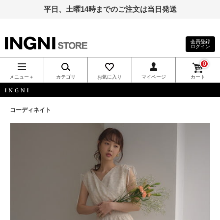
平日、土曜14時までのご注文は当日発送
会員登録
ログイン
INGNI（イン
0
グ）公式通
メニュー＋
カテゴリ
お気に入り
マイページ
カート
販｜INGNI
INGNI
コーディネイト
STORE