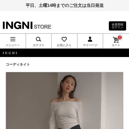
平日、土曜14時までのご注文は当日発送
会員登録
ログイン
INGNI（イン
0
グ）公式通
メニュー＋
カテゴリ
お気に入り
マイページ
カート
販｜INGNI
INGNI
コーディネイト
STORE