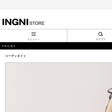
INGNI（イン
グ）公式通
メニュー＋
カテゴリ
販｜INGNI
コーディネイト
STORE