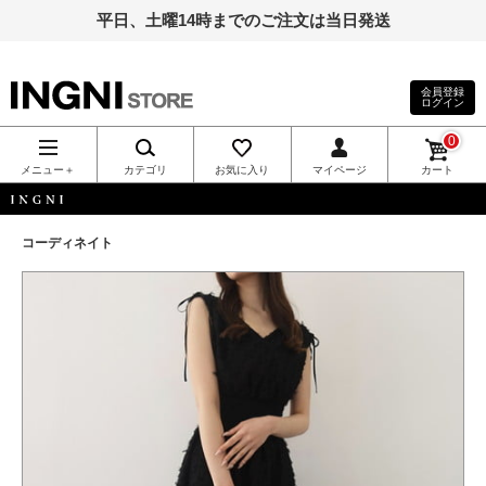
平日、土曜14時までのご注文は当日発送
会員登録
ログイン
INGNI（イン
0
グ）公式通
メニュー＋
カテゴリ
お気に入り
マイページ
カート
販｜INGNI
INGNI
コーディネイト
STORE