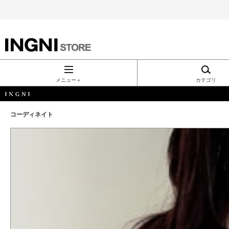
INGNI（イン
グ）公式通
メニュー＋
カテゴリ
販｜INGNI
コーディネイト
STORE