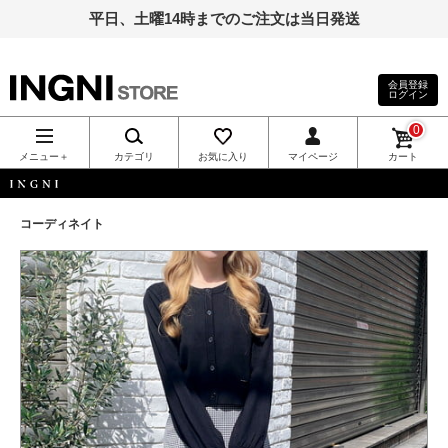
平日、土曜14時までのご注文は当日発送
会員登録
ログイン
INGNI（イン
0
グ）公式通
メニュー＋
カテゴリ
お気に入り
マイページ
カート
販｜INGNI
INGNI
コーディネイト
STORE