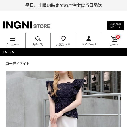
平日、土曜14時までのご注文は当日発送
会員登録
ログイン
INGNI（イン
0
グ）公式通
メニュー＋
カテゴリ
お気に入り
マイページ
カート
販｜INGNI
INGNI
コーディネイト
STORE