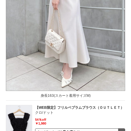
身長163(スカート着用サイズM)
【WEB限定】フリルペプラムブラウス（ＯＵＴＬＥＴ）
クロ/ドット
54％off
￥1,980