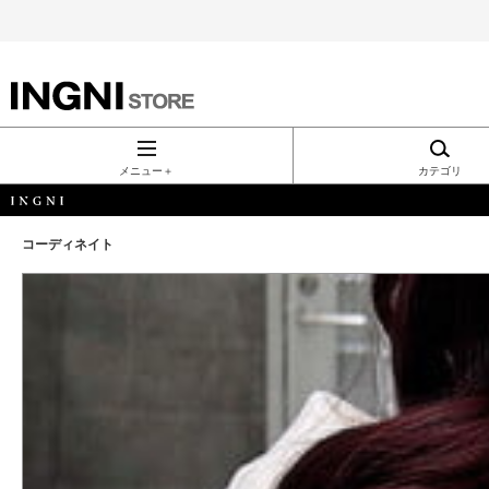
INGNI（イン
グ）公式通
メニュー＋
カテゴリ
販｜INGNI
コーディネイト
STORE