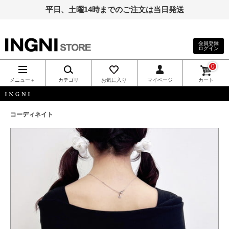
平日、土曜14時までのご注文は当日発送
会員登録
ログイン
INGNI（イン
0
グ）公式通
メニュー＋
カテゴリ
お気に入り
マイページ
カート
販｜INGNI
INGNI
コーディネイト
STORE