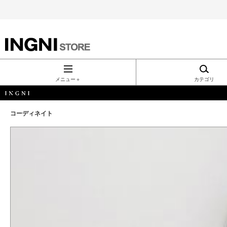
INGNI（イン
グ）公式通
メニュー＋
カテゴリ
販｜INGNI
コーディネイト
STORE