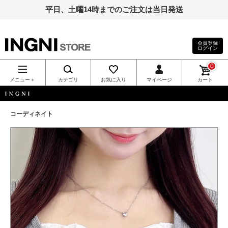
平日、土曜14時までのご注文は当日発送
会員登録
ログイン
INGNI（イン
0
グ）公式通
メニュー＋
カテゴリ
お気に入り
マイページ
カート
販｜INGNI
INGNI
コーディネイト
STORE