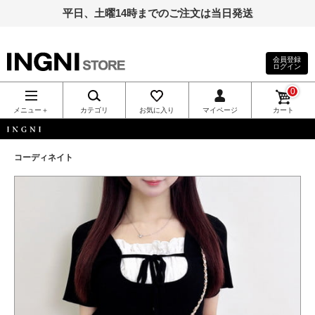
平日、土曜14時までのご注文は当日発送
会員登録
ログイン
INGNI（イン
0
グ）公式通
メニュー＋
カテゴリ
お気に入り
マイページ
カート
販｜INGNI
INGNI
コーディネイト
STORE