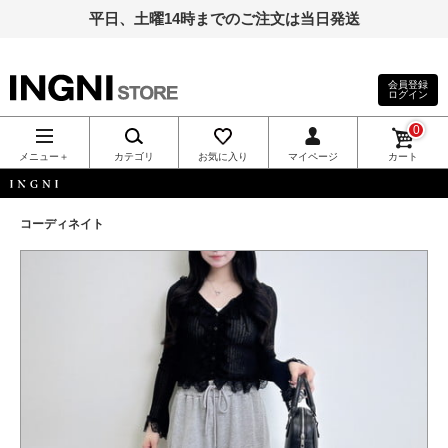
平日、土曜14時までのご注文は当日発送
会員登録
ログイン
INGNI（イン
0
グ）公式通
メニュー＋
カテゴリ
お気に入り
マイページ
カート
販｜INGNI
INGNI
コーディネイト
STORE