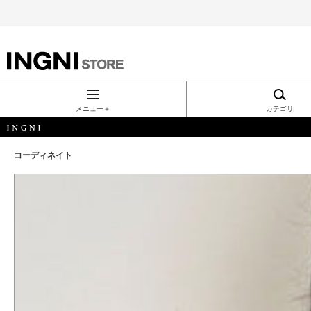
INGNI（イン
グ）公式通
メニュー＋
カテゴリ
販｜INGNI
コーディネイト
STORE