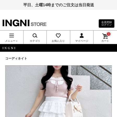
平日、土曜14時までのご注文は当日発送
会員登録
ログイン
INGNI（イン
0
グ）公式通
メニュー＋
カテゴリ
お気に入り
マイページ
カート
販｜INGNI
INGNI
コーディネイト
STORE