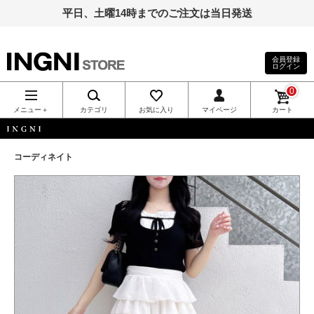
平日、土曜14時までのご注文は当日発送
会員登録
ログイン
INGNI（イン
0
グ）公式通
メニュー＋
カテゴリ
お気に入り
マイページ
カート
販｜INGNI
INGNI
コーディネイト
STORE