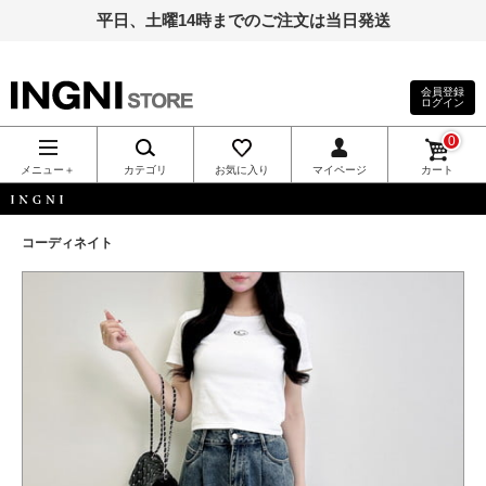
平日、土曜14時までのご注文は当日発送
会員登録
ログイン
INGNI（イン
0
グ）公式通
メニュー＋
カテゴリ
お気に入り
マイページ
カート
販｜INGNI
INGNI
コーディネイト
STORE