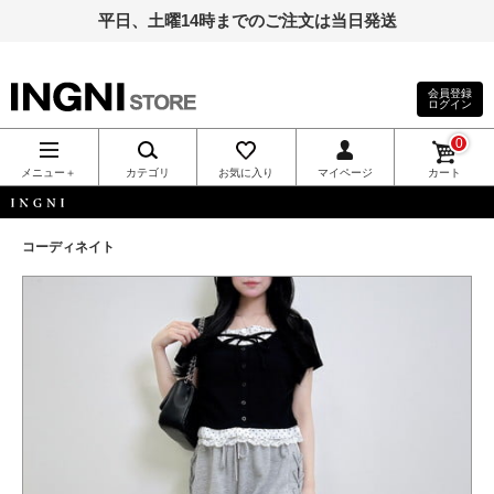
平日、土曜14時までのご注文は当日発送
会員登録
ログイン
INGNI（イン
0
グ）公式通
メニュー＋
カテゴリ
お気に入り
マイページ
カート
販｜INGNI
INGNI
コーディネイト
STORE