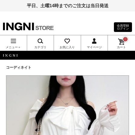
平日、土曜14時までのご注文は当日発送
会員登録
ログイン
INGNI（イン
0
グ）公式通
メニュー＋
カテゴリ
お気に入り
マイページ
カート
販｜INGNI
INGNI
コーディネイト
STORE