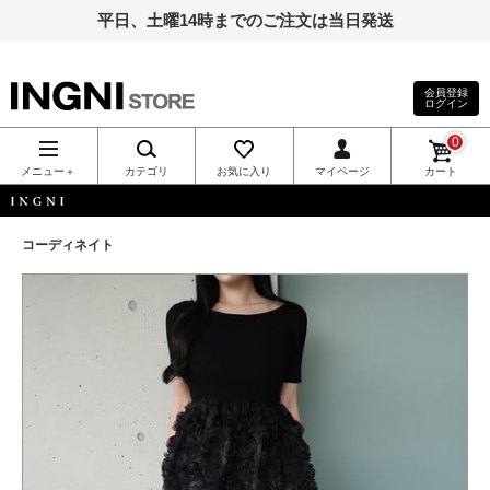
平日、土曜14時までのご注文は当日発送
会員登録
ログイン
INGNI（イン
0
グ）公式通
メニュー＋
カテゴリ
お気に入り
マイページ
カート
販｜INGNI
INGNI
コーディネイト
STORE