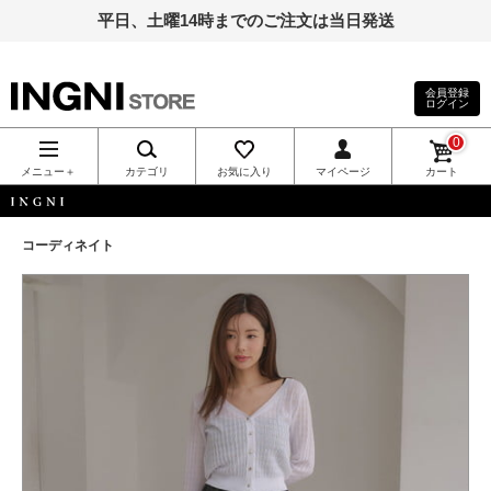
平日、土曜14時までのご注文は当日発送
会員登録
ログイン
INGNI（イン
0
グ）公式通
メニュー＋
カテゴリ
お気に入り
マイページ
カート
販｜INGNI
INGNI
コーディネイト
STORE