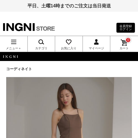
平日、土曜14時までのご注文は当日発送
会員登録
ログイン
INGNI（イン
0
グ）公式通
メニュー＋
カテゴリ
お気に入り
マイページ
カート
販｜INGNI
INGNI
コーディネイト
STORE