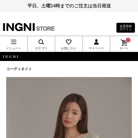
平日、土曜14時までのご注文は当日発送
会員登録
ログイン
INGNI（イン
0
グ）公式通
メニュー＋
カテゴリ
お気に入り
マイページ
カート
販｜INGNI
INGNI
コーディネイト
STORE