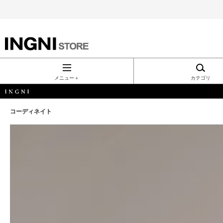
INGNI（イン
グ）公式通
メニュー＋
カテゴリ
販｜INGNI
コーディネイト
STORE