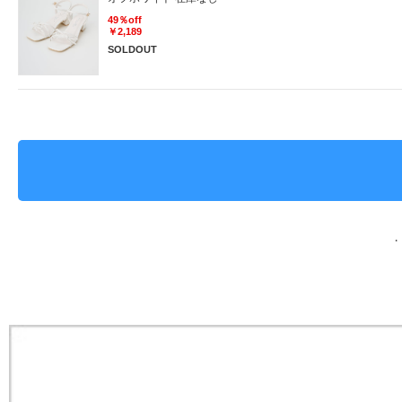
49％off
￥2,189
SOLDOUT
・