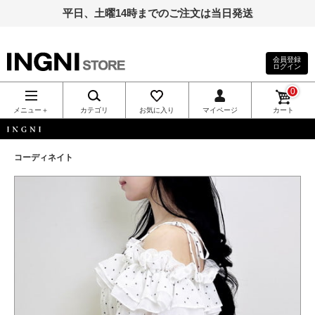
平日、土曜14時までのご注文は当日発送
会員登録
ログイン
INGNI（イン
0
グ）公式通
メニュー＋
カテゴリ
お気に入り
マイページ
カート
販｜INGNI
INGNI
コーディネイト
STORE