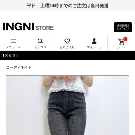
平日、土曜14時までのご注文は当日発送
会員登録
ログイン
INGNI（イン
0
グ）公式通
メニュー＋
カテゴリ
お気に入り
マイページ
カート
販｜INGNI
INGNI
コーディネイト
STORE