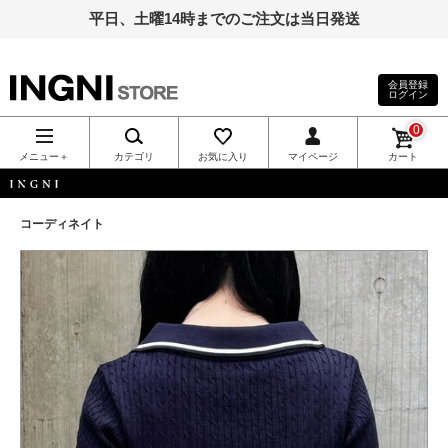
平日、土曜14時までのご注文は当日発送
会員登録
ログイン
INGNI（イン
0
グ）公式通
メニュー＋
カテゴリ
お気に入り
マイページ
カート
販｜INGNI
INGNI
コーディネイト
STORE