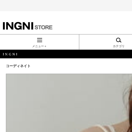
INGNI（イン
グ）公式通
メニュー＋
カテゴリ
販｜INGNI
コーディネイト
STORE