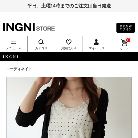
平日、土曜14時までのご注文は当日発送
会員登録
ログイン
INGNI（イン
0
グ）公式通
メニュー＋
カテゴリ
お気に入り
マイページ
カート
販｜INGNI
INGNI
コーディネイト
STORE