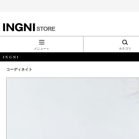
INGNI（イン
グ）公式通
メニュー＋
カテゴリ
販｜INGNI
コーディネイト
STORE