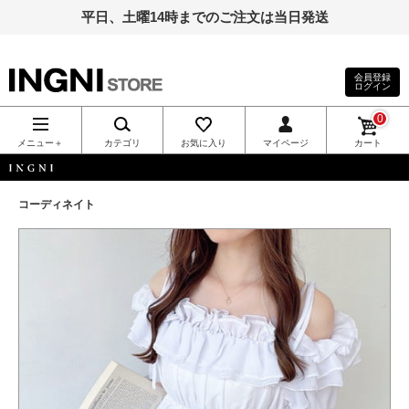
平日、土曜14時までのご注文は当日発送
会員登録
ログイン
INGNI（イン
0
グ）公式通
メニュー＋
カテゴリ
お気に入り
マイページ
カート
販｜INGNI
INGNI
コーディネイト
STORE