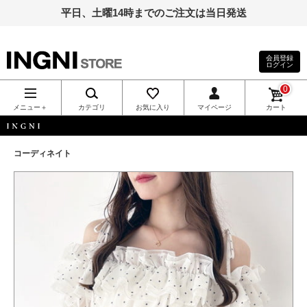
平日、土曜14時までのご注文は当日発送
会員登録
ログイン
INGNI（イン
0
グ）公式通
メニュー＋
カテゴリ
お気に入り
マイページ
カート
販｜INGNI
INGNI
コーディネイト
STORE