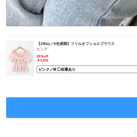
【2Way／6色展開】フリルオフショルブラウス
ピンク
20％off
￥3,432
・