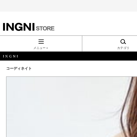
INGNI（イン
グ）公式通
メニュー＋
カテゴリ
販｜INGNI
コーディネイト
STORE