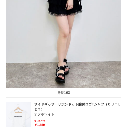
身長163
サイドギャザーリボンドット貼付ロゴTシャツ（ＯＵＴＬ
ＥＴ）
オフホワイト
35％off
￥1,650