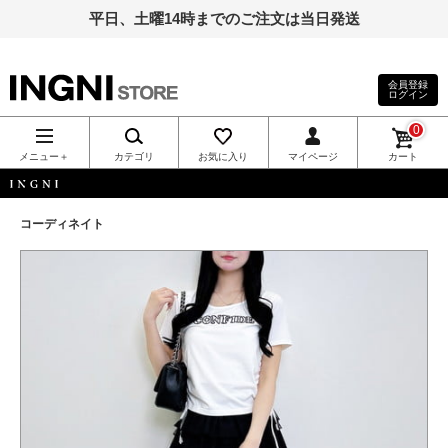
平日、土曜14時までのご注文は当日発送
会員登録
ログイン
INGNI（イン
0
グ）公式通
メニュー＋
カテゴリ
お気に入り
マイページ
カート
販｜INGNI
INGNI
コーディネイト
STORE