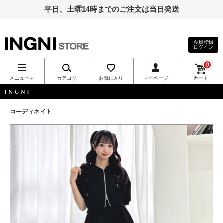
平日、土曜14時までのご注文は当日発送
会員登録
ログイン
INGNI（イン
0
グ）公式通
メニュー＋
カテゴリ
お気に入り
マイページ
カート
販｜INGNI
INGNI
コーディネイト
STORE