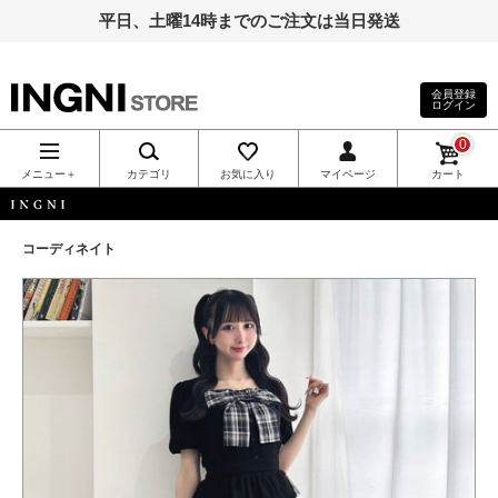
平日、土曜14時までのご注文は当日発送
会員登録
ログイン
INGNI（イン
0
グ）公式通
メニュー＋
カテゴリ
お気に入り
マイページ
カート
販｜INGNI
INGNI
コーディネイト
STORE