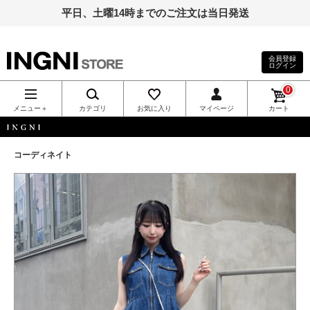
平日、土曜14時までのご注文は当日発送
会員登録
ログイン
INGNI（イン
0
グ）公式通
メニュー＋
カテゴリ
お気に入り
マイページ
カート
販｜INGNI
INGNI
コーディネイト
STORE