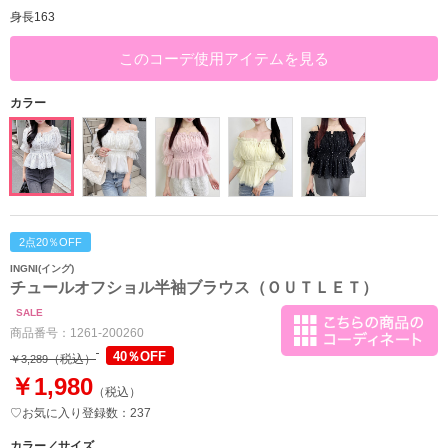
身長163
このコーデ使用アイテムを見る
カラー
2点20％OFF
INGNI(イング)
チュールオフショル半袖ブラウス（ＯＵＴＬＥＴ）
SALE
商品番号：
1261-200260
40％OFF
（税込）
￥3,289
￥1,980
（税込）
♡お気に入り登録数：237
カラー／サイズ