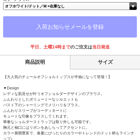
入荷お知らせメールを登録
平日、土曜14時まで
のご注文は
当日発送
商品説明
サイズ
【大人気のチュールオフショルトップスが半袖になって登場！】
▼Design
レディな肌見せが叶うオフショルダーデザインのブラウス。
ふんわりとしたボリューミーなシルエットも
バスト下のシャーリングでメリハリをプラス。
ふんわりスリーブがコーディネートに
キュートな印象をプラスしてくれます。
華奢なショルダーストラップは取り外しも可能です。
胸元と袖口にはリボンをあしらってアクセントに。
カラー展開豊富で、春夏にぴったりのカラーやトレンドのドット柄もラインナ
ップ♪