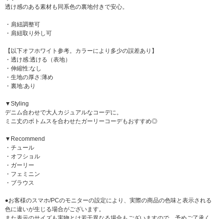
透け感のある素材も同系色の裏地付きで安心。
・肩紐調整可
・肩紐取り外し可
【以下オフホワイト参考。カラーにより多少の誤差あり】
・透け感:透ける（表地）
・伸縮性:なし
・生地の厚さ:薄め
・裏地:あり
▼Styling
デニム合わせで大人カジュアルなコーデに。
ミニ丈のボトムスを合わせたガーリーコーデもおすすめ◎
▼Recommend
・チュール
・オフショル
・ガーリー
・フェミニン
・ブラウス
●お客様のスマホ/PCのモニターの設定により、実際の商品の色味と表示される
色に違いが生じる場合がございます。
また表示のサイズも実物とは若干異なる場合もございますので、予めご了承く