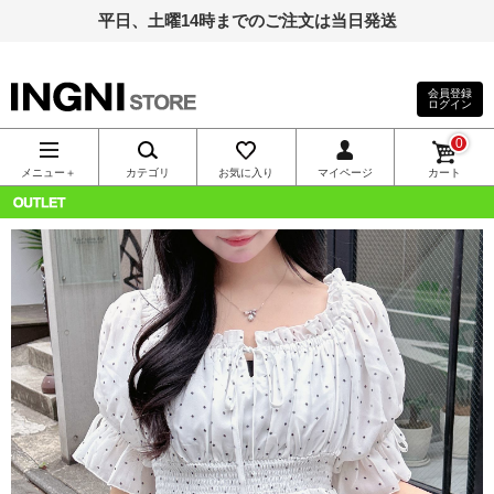
平日、土曜14時までのご注文は当日発送
会員登録
ログイン
INGNI（イン
0
グ）公式通
メニュー＋
カテゴリ
お気に入り
マイページ
カート
販｜INGNI
OUTLET
STORE