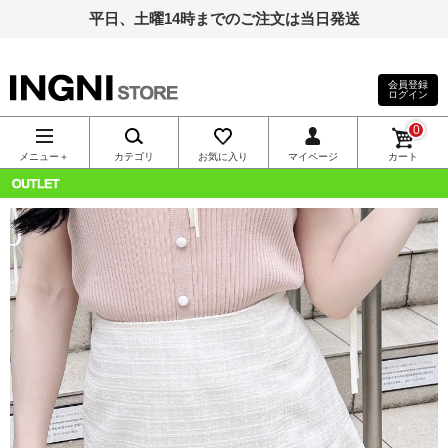
平日、土曜14時までのご注文は当日発送
会員登録
ログイン
INGNI（イン
0
グ）公式通
メニュー＋
カテゴリ
お気に入り
マイページ
カート
販｜INGNI
OUTLET
STORE