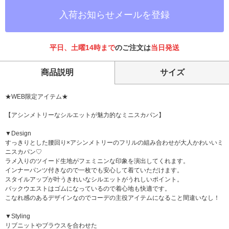
入荷お知らせメールを登録
平日、土曜14時まで
のご注文は
当日発送
商品説明
サイズ
★WEB限定アイテム★
【アシンメトリーなシルエットが魅力的なミニスカパン】
▼Design
すっきりとした腰回り×アシンメトリーのフリルの組み合わせが大人かわいいミ
ニスカパン♡
ラメ入りのツイード生地がフェミニンな印象を演出してくれます。
インナーパンツ付きなので一枚でも安心して着ていただけます。
スタイルアップが叶うきれいなシルエットがうれしいポイント。
バックウエストはゴムになっているので着心地も快適です。
こなれ感のあるデザインなのでコーデの主役アイテムになること間違いなし！
▼Styling
リブニットやブラウスを合わせた