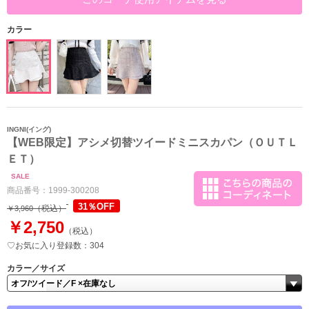
カラー
INGNI(イング)
【WEB限定】アシメ切替ツイードミニスカパン（ＯＵＴＬ
ＥＴ）
SALE
商品番号：
1999-300208
31％OFF
（税込）
￥3,960
￥2,750
（税込）
♡お気に入り登録数：304
カラー／サイズ