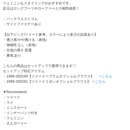
フェミニンなスタイリングがおすすめです。
足元はロングブーツやローファーとの相性抜群！
・バックウエストゴム
・サイドファスナーあり
【以下ピンク/ツイード参考。カラーにより多少の誤差あり】
・透け感:やや透ける（表地）
・伸縮性:なし（表地）
・生地の厚さ:普通
・裏地:あり
こちらの商品はセットアップで着用できます♡
セットアップ対応アイテム
・1999-200248【ツイードペプラムオフショルブラウス】
⇒こちら
・1999-200291【ツイードリボンオフショルブラウス】
⇒こちら
▼Recommend
・ツイード
・ラメ
・ミニスカート
・インナーパンツ付き
・フェミニン
・大人ガーリー