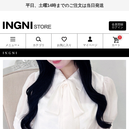
平日、土曜14時までのご注文は当日発送
会員登録
ログイン
INGNI（イン
0
グ）公式通
メニュー＋
カテゴリ
お気に入り
マイページ
カート
販｜INGNI
INGNI
STORE