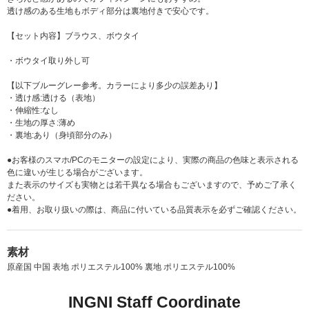
透け感のある生地もボディ部分は裏地付きで安心です。
【セット内容】ブラウス、ボウタイ
・ボウタイ取り外し可
【以下ブルーグレー参考。カラーにより多少の誤差あり】
・透け感:透ける（表地）
・伸縮性:なし
・生地の厚さ:薄め
・裏地:あり（身頃部分のみ）
●お客様のスマホ/PCのモニターの設定により、実際の商品の色味と表示される
色に違いが生じる場合がございます。
また表示のサイズも実物とは若干異なる場合もございますので、予めご了承く
ださい。
●着用、お取り扱いの際は、商品に付いている品質表示を必ずご確認ください。
素材
原産国 中国 表地 ポリエステル100% 裏地 ポリエステル100%
INGNI Staff Coordinate