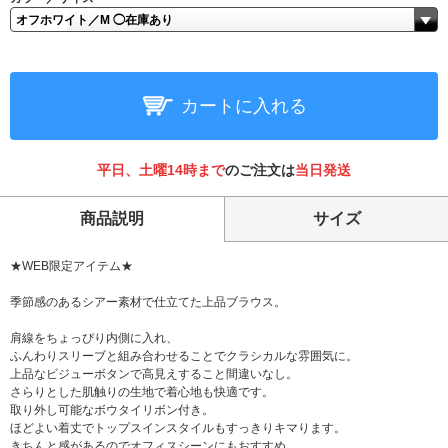
カートに入れる
平日、土曜14時まで
のご注文は
当日発送
商品説明
サイズ
★WEB限定アイテム★
季節感のあるシアー素材で仕立てた上品ブラウス。
肩線をちょっぴり内側に入れ、
ふんわりスリーブと組み合わせることでクラシカルな雰囲気に。
上品なビジューボタンで高見えすること間違いなし。
さらりとした肌触りの生地で着心地も快適です。
取り外し可能なボウタイリボン付き。
ほどよい着丈でトップスインスタイルもすっきりキマります。
きちんと感があるのでオフィスシーンにもおすすめ。