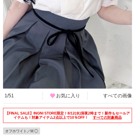
1/51
お気に入り
すべての画像
【FINAL SALE】INGNI STORE限定！8/12(水)深夜2時まで！新作もセールア
イテムも！対象アイテム2点以上で10％OFF！
すべての対象商品
オフホワイト／M ◯