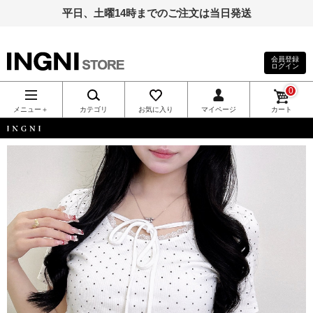
平日、土曜14時までのご注文は当日発送
会員登録
ログイン
INGNI（イン
0
グ）公式通
メニュー＋
カテゴリ
お気に入り
マイページ
カート
販｜INGNI
INGNI
STORE