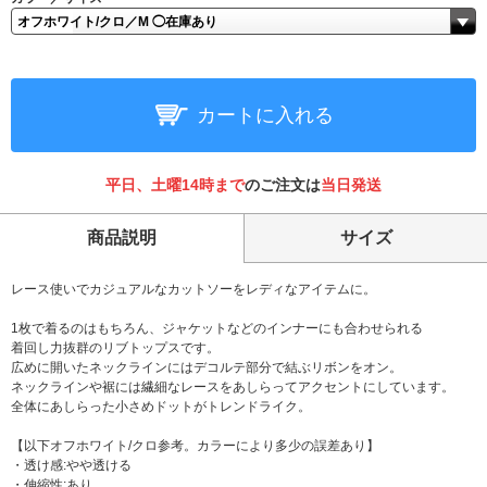
カートに入れる
平日、土曜14時まで
のご注文は
当日発送
商品説明
サイズ
レース使いでカジュアルなカットソーをレディなアイテムに。
1枚で着るのはもちろん、ジャケットなどのインナーにも合わせられる
着回し力抜群のリブトップスです。
広めに開いたネックラインにはデコルテ部分で結ぶリボンをオン。
ネックラインや裾には繊細なレースをあしらってアクセントにしています。
全体にあしらった小さめドットがトレンドライク。
【以下オフホワイト/クロ参考。カラーにより多少の誤差あり】
・透け感:やや透ける
・伸縮性:あり